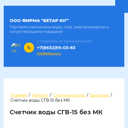
ООО ФИРМА "БЕТАР ЮГ"
Торговля счетчиками воды, газа, электроэнергии и
сопутствующими товарами
г. Ставрополь, ул. Комсомольская д.1
+7(8652)95-03-83
info@betarug.ru
Главная
/
Каталог
/
Счетчики воды
/
Бытовые
/
Счетчик воды СГВ-15 без МК
Счетчик воды СГВ-15 без МК